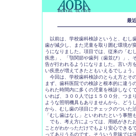
最
以前は、学校歯科検診というと、むし歯
歯が減少し、また児童を取り囲む環境が
うになりました。項目では、従来の「む
疾患」、「顎関節や歯列（歯並び）」、
告が行われるようになりました。言い方
い疾患が増えてきたともいえるでしょう
今回は、学校歯科検診のとらえ方とその
まず、歯科医院での検診と根本的に違う
られた時間内に多くの児童を検診しなく
いれば、３００人では１５００分、つま
ような照明機具もありませんから、どう
から、むし歯の項目にチェックのついた
「むし歯はなし」といわれたという事態
でも、考え方によっては、用紙がきたお
ことがわかっただけでもより安心できる
ってありうるのです。そういう意味では