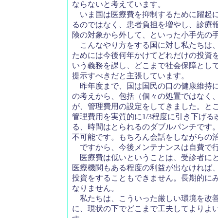
ならないと考えています。
いま国は医療費を抑制するために躍起に
るのではなく、患者負担を増やし、診療
険の対象から外して、といった小手先の
こんなやり方をする国に対し私たちは、
ためには今後何年かけてどれだけの投資
いう義務を課し、どこまで社会保障とし
提示すべきだと主張しています。
昨年度まで、国は国民の口の健康維持に
の考えから、包括（個々の処置ではなく
が、管理費用の設定をしてきました。と
管理費用を実質的に1/3程度に引き下げ
る、時間はとられるのダブルパンチです
不可能です。もちろん会話をしながらの
ですから、今後メンテナンスは自費で行
医療費は低いということは、受診者にと
医療機関もある程度の利益が出なければ
投資をすることもできません。長期的に
なりません。
私たちは、こういった厳しい環境を改善
に、現状の下でどこまで工夫してよりよ