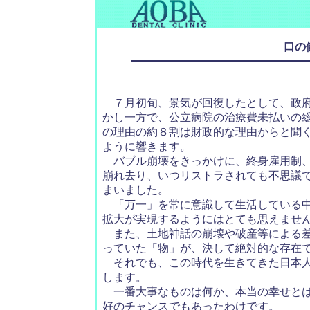
口の
７月初旬、景気が回復したとして、政府
かし一方で、公立病院の治療費未払いの総
の理由の約８割は財政的な理由からと聞
ように響きます。
バブル崩壊をきっかけに、終身雇用制、
崩れ去り、いつリストラされても不思議
まいました。
「万一」を常に意識して生活している中
拡大が実現するようにはとても思えませ
また、土地神話の崩壊や破産等による差
っていた「物」が、決して絶対的な存在
それでも、この時代を生きてきた日本人
します。
一番大事なものは何か、本当の幸せとは何
好のチャンスでもあったわけです。