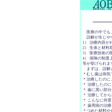
医療の中でも、
誤解が生じや
1） 治療内容
2） 生体と材料
3） 医療技術の
4） 保険の制度
等が挙げられま
まずは、誤解さ
＊むし歯は病気
＊治療したのに
＊ 治療したの
＊ 歯に黒い部
＊ 治療してか
＊ こんなに何
＊ 歯周病の治
＊つめた材料や