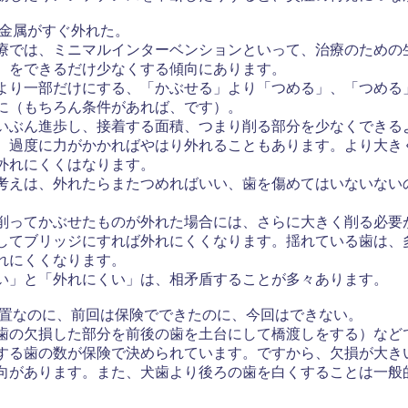
や金属がすぐ外れた。
では、ミニマルインターベンションといって、治療のための
）をできるだけ少なくする傾向にあります。
り一部だけにする、「かぶせる」より「つめる」、「つめる
に（もちろん条件があれば、です）。
ぶん進歩し、接着する面積、つまり削る部分を少なくできる
、過度に力がかかればやはり外れることもあります。より大き
外れにくくはなります。
えは、外れたらまたつめればいい、歯を傷めてはいないない
ってかぶせたものが外れた場合には、さらに大きく削る必要
してブリッジにすれば外れにくくなります。揺れている歯は、
れにくくなります。
」と「外れにくい」は、相矛盾することが多々あります。
処置なのに、前回は保険でできたのに、今回はできない。
欠損した部分を前後の歯を土台にして橋渡しをする）など
する歯の数が保険で決められています。ですから、欠損が大き
向があります。また、犬歯より後ろの歯を白くすることは一般