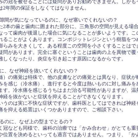
みの冠を被せることには疑問がありお勧めできません。しかも
は2年間の保証をしなくてはなりません。
の隙間が気になっているのに、なぜ塞いでくれないの？
本の歯と歯肉に囲まれた部分に、三角形の空間が見える場合
なって歯肉が後退した場合に気になることが多いようです。こ
れることがよくあります。コンポジットレジンという樹脂をつ
膨らみを大きくして、ある程度この空間を小さくすることはで
疑問があります。完全に塞ぐということは歯肉の上を異物で覆
難しくなったり、炎症を引き起こす原因になるからです。
のに、なぜ神経を抜いてくれないの？
）の痛覚は特殊で、他の皮膚などの痛覚とは異なり、症状が
みを感じ（冷水痛）、進行すると今度は熱いものに対し痛みを
ます。冷水痛を感じるうちはまだ治る可能性がありますが、温
神経を抜かないと症状を抑えることができなくなります。
うのは実に不快な症状ですが、歯科医としてはできれば神経
痛を抑える処置はいくつかありますので、ご相談下さい。
作るのに、なぜ上の型までとるの？
冠なども同様で、歯科の治療では「かみ合わせ」がとても重
や位置を決めるといっても過言ではありません。つまり、「か