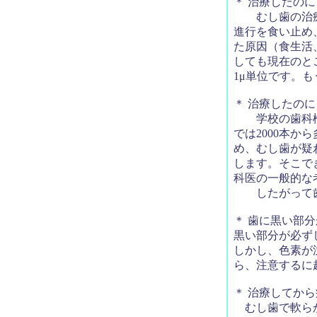
＊ 治療したの
むし歯の治療に
進行を食い止め
た原因（食生活
しても現在のとこ
1μ単位です。
＊ 治療したの
学校の歯科検診
では2000本
め、むし歯が疑
します。そこで
科医の一般的な
したがって歯
＊ 歯に黒い部
黒い部分が必ず
しかし、色素が
ら、注意するに
＊ 治療してか
むし歯で軟らか