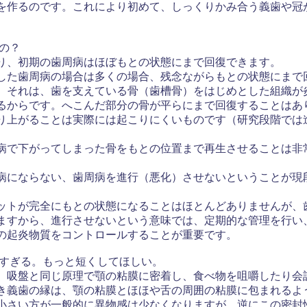
を作るのです。これにより初めて、しっくりかみ合う義歯や冠
るの？
、初期の歯周病はほぼもとの状態にまで回復できます。
た歯周病の場合は多くの場合、残念ながらもとの状態にまで
。それは、歯を支えている骨（歯槽骨）をはじめとした組織が
るからです。へこんだ部分の骨が平らにまで回復することはあ
り上がることは実際には起こりにくいものです（研究段階では
で下がってしまった骨をもとの位置まで再生させることは非
にならない、歯周病を進行（悪化）させないということが現
トが完全にもとの状態になることはほとんどありませんが、
ますから、進行させないという意味では、定期的な管理を行い
の起炎物質をコントロールすることが重要です。
長すぎる。もっと短くしてほしい。
吸盤と同じ原理で顎の粘膜に密着し、食べ物を咀嚼したり会
き義歯の縁は、顎の粘膜とほほや舌の周囲の粘膜に包まれるよ
小さい方が一般的に異物感は少なくなりますが、逆にこの密封