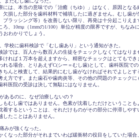
に、またむし歯になった。
は、本当の意味での「治癒（ちゆ）」はなく、原因となる
、欠損した部分を歯科材料で補填したに過ぎません。むし歯が
、ブラッシング等）を改善しない限り、再発は十分起こりえま
ろ、10mμ（1mmの1/100）単位が精度の限界ですが、ちな
もうおわかりでしょう。
に、学校に歯科検診で「むし歯あり」という通知がきた。
では、百人から数百人の生徒をチェックしなくてはなりま
から多ければ１万本を超えますから、精密なチェックはとてもでき
われる場合、とりあえずC(シー＝むし歯)として、歯科医院で
きちんと検査して、結果的にむし歯がなければそれでよしとす
考え方です。また歯石や歯肉炎等、その他の問題のチェックに
科医院の受診は決して無駄にはなりません。
分があるのに、なぜ治療しないの？
しもむし歯ではありません。色素が沈着しただけということも
沈着するということは、それだけものがその部分に停滞しやす
越したことはありません。
ら痛みが強くなった。
くなった部分がそれまでいわば緩衝材の役目をしていた場合