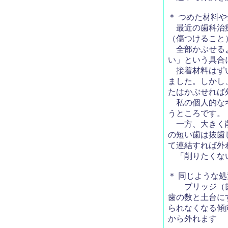
＊ つめた材料
最近の歯科治療
（傷つけること
全部かぶせるよ
い」という具合
接着材料はずい
ました。しかし
たはかぶせれば
私の個人的な考
うところです。
一方、大きく削
の短い歯は抜歯
て連結すれば外
「削りたくない
＊ 同じような
ブリッジ（歯の
歯の数と土台に
られなくなる傾
から外れます