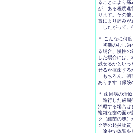
ることにより痛
が、ある程度進
ります。その他
置により痛みが
したがって、痛
＊ こんなに何
初期のむし歯や
る場合、慢性の
した場合には、
残せるかといっ
せるか抜歯する
もちろん、初期
あります（保険
＊ 歯周病の治
進行した歯周病
治癒する場合は
複雑な歯の面が
ク（細菌の塊）
ク等の起炎物質
途中で体調を崩