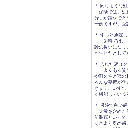
＊ 同じような
保険では、処置
分しか請求でき
一例ですが、受
＊ ずっと通院
歯科では、ほと
診の扱いになり
が生じたとして
＊ 入れた冠（
よくある質問で
や耐久性と冠の
ろんな要素が含
きます。いずれ
く機能している
＊ 保険で白い
犬歯を含めた前
前装冠といって
それより奥の歯