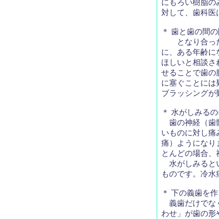
にもろい樹脂の
対して、歯科医
＊ 歯と歯の間
となり合った2
に、ある年齢に
ほしいと相談さ
せることで歯の
に塞ぐことには
ブラッシングが
＊ 水がしみる
歯の神経（歯髄
いものに対し痛
痛）ようになり
とんどの場合、
水がしみるとい
ものです。冷水
＊ 下の義歯を
義歯だけでなく
わせ」が歯の形