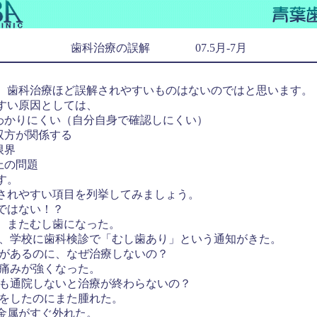
歯科治療の誤解 07.5月-7月
歯科治療ほど誤解されやすいものはないのではと思います。
すい原因としては、
がわかりにくい（自分自身で確認しにくい）
双方が関係する
限界
上の問題
す。
れやすい項目を列挙してみましょう。
ではない！？
、またむし歯になった。
に、学校に歯科検診で「むし歯あり」という通知がきた。
分があるのに、なぜ治療しないの？
ら痛みが強くなった。
度も通院しないと治療が終わらないの？
療をしたのにまた腫れた。
金属がすぐ外れた。