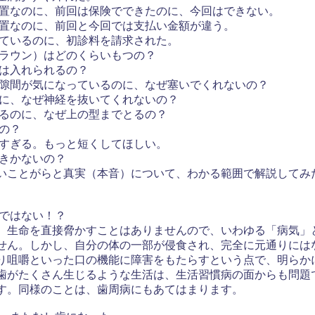
処置なのに、前回は保険でできたのに、今回はできない。
処置なのに、前回と今回では支払い金額が違う。
しているのに、初診料を請求された。
クラウン）はどのくらいもつの？
歯は入れられるの？
の隙間が気になっているのに、なぜ塞いでくれないの？
のに、なぜ神経を抜いてくれないの？
作るのに、なぜ上の型までとるの？
るの？
長すぎる。もっと短くしてほしい。
がきかないの？
ことがらと真実（本音）について、わかる範囲で解説してみ
気ではない！？
生命を直接脅かすことはありませんので、いわゆる「病気」
せん。しかし、自分の体の一部が侵食され、完全に元通りには
り咀嚼といった口の機能に障害をもたらすという点で、明らか
がたくさん生じるような生活は、生活習慣病の面からも問題
す。同様のことは、歯周病にもあてはまります。