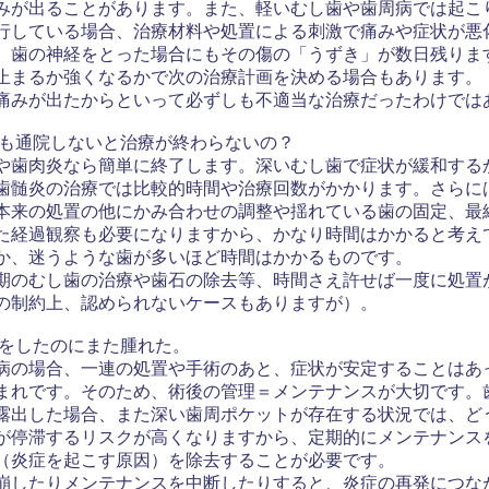
みが出ることがあります。また、軽いむし歯や歯周病では起こ
行している場合、治療材料や処置による刺激で痛みや症状が悪
、歯の神経をとった場合にもその傷の「うずき」が数日残りま
止まるか強くなるかで次の治療計画を決める場合もあります。
みが出たからといって必ずしも不適当な治療だったわけでは
度も通院しないと治療が終わらないの？
歯肉炎なら簡単に終了します。深いむし歯で症状が緩和する
歯髄炎の治療では比較的時間や治療回数がかかります。さらに
本来の処置の他にかみ合わせの調整や揺れている歯の固定、最
た経過観察も必要になりますから、かなり時間はかかると考え
か、迷うような歯が多いほど時間はかかるものです。
のむし歯の治療や歯石の除去等、時間さえ許せば一度に処置
の制約上、認められないケースもありますが）。
療をしたのにまた腫れた。
の場合、一連の処置や手術のあと、症状が安定することはあ
まれです。そのため、術後の管理＝メンテナンスが大切です。
露出した場合、また深い歯周ポケットが存在する状況では、ど
が停滞するリスクが高くなりますから、定期的にメンテナンス
（炎症を起こす原因）を除去することが必要です。
したりメンテナンスを中断したりすると、炎症の再発につ