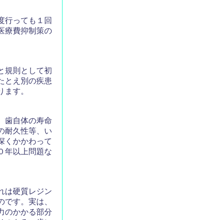
度行っても１回
医療費抑制策の
と規則として初
たとえ別の疾患
ります。
、歯自体の寿命
の耐久性等、い
深くかかわって
０年以上問題な
れは硬質レジン
のです。実は、
力のかかる部分