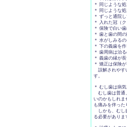
＊ 同じような
＊ 同じような
＊ ずっと通院
＊ 入れた冠（
＊ 保険で白い
＊ 歯と歯の間
＊ 水がしみる
＊ 下の義歯を
＊ 歯周病は治
＊ 義歯の縁が
＊ 矯正は保険
誤解されやすい
す。
＊ むし歯は病
むし歯は普通、
いのかもしれま
も痛みを伴った
しかも、むし歯
る必要がありま