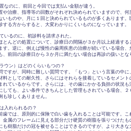
処置なのに、前回と今回では支払い金額が違う。
や治療、指導等の回数がそれぞれ決められていますので、何
ないものや、月に１回と決められているものが多くあります。
診する方からすると、大変わかりにくいものになっています。
しているのに、初診料を請求された。
んどの処置について、診療日の間隔が３か月以上経過する
ます。逆に、例えば慢性の歯周疾患の治療が続いている場合、
も、前回の診療日から３か月に満たない場合は再診の扱いとな
クラウン）はどのくらいもつの？
すが、同時に難しい質問です。「もつ」という言葉の中に
材料としての耐久性、さらにはそれらを接着しているセメント
まれているからです。さらには、その歯にかかる負担の状況も
にしても、よい条件できちんとした管理もされている場合、２
例も珍しくありません。
歯は入れられるの？
歯では、原則的に保険で白い歯を入れることは可能です。こ
、金属のフレームに見える部分だけ硬質の樹脂を張りつけたも
にも樹脂だけの冠を被せることはできるのですが、より大きな