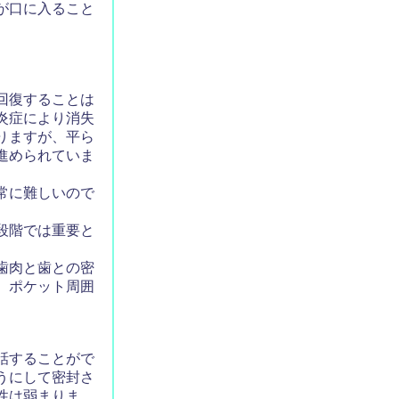
が口に入ること
回復することは
炎症により消失
りますが、平ら
進められていま
常に難しいので
段階では重要と
歯肉と歯との密
、ポケット周囲
話することがで
うにして密封さ
性は弱まりま