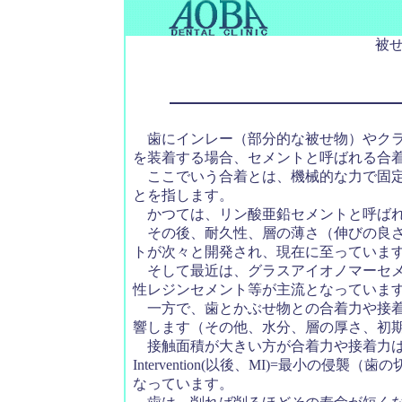
被
歯にインレー（部分的な被せ物）やクラ
を装着する場合、セメントと呼ばれる合
ここでいう合着とは、機械的な力で固定
とを指します。
かつては、リン酸亜鉛セメントと呼ばれ
その後、耐久性、層の薄さ（伸びの良さ
トが次々と開発され、現在に至っていま
そして最近は、グラスアイオノマーセメ
性レジンセメント等が主流となっていま
一方で、歯とかぶせ物との合着力や接着
響します（その他、水分、層の厚さ、初
接触面積が大きい方が合着力や接着力は当然
Intervention(以後、MI)=最小の
なっています。