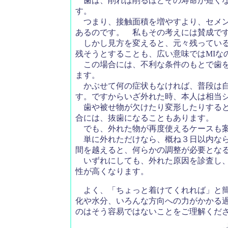
歯は、削れば削るほどその寿命が短くな
す。
つまり、接触面積を増やすより、セメン
あるのです。 私もその考えには賛成で
しかし見方を変えると、元々残っている
残そうとすることも、広い意味ではMIな
この場合には、不利な条件のもとで歯を
ます。
かぶせて何の症状もなければ、普段は自
す。ですからいざ外れた時、本人は相当
歯や被せ物が欠けたり変形したりすると
合には、抜歯になることもあります。
でも、外れた物が再度使えるケースも案
単に外れただけなら、概ね３日以内なら
間を越えると、何らかの調整が必要とな
いずれにしても、外れた原因を診査し、
性が高くなります。
よく、「ちょっと着けてくれれば」と簡
化や水分、いろんな方向への力がかかる
のはそう容易ではないことをご理解くだ