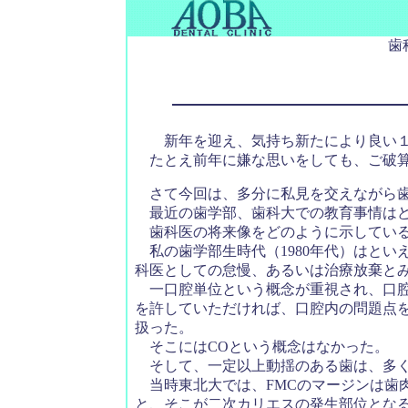
歯
新年を迎え、気持ち新たにより良い１
たとえ前年に嫌な思いをしても、ご破算
さて今回は、多分に私見を交えながら歯
最近の歯学部、歯科大での教育事情はど
歯科医の将来像をどのように示している
私の歯学部生時代（1980年代）はとい
科医としての怠慢、あるいは治療放棄と
一口腔単位という概念が重視され、口腔
を許していただければ、口腔内の問題点
扱った。
そこにはCOという概念はなかった。
そして、一定以上動揺のある歯は、多く
当時東北大では、FMCのマージンは歯
と、そこが二次カリエスの発生部位とな