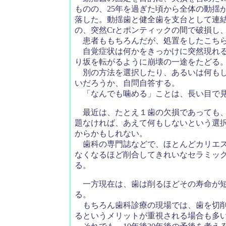
ものの、25年を過ぎた頃から全体の動揺
落した。動揺歯と健全歯を支台として連結
の、突然Crとポンティックの間で破損し
患者ももちろんだが、処置をしたこちら
自覚症状は何かをきっかけに突然現れる
り坂を転がるように崩壊の一途をたどる
別の方法を選択したり、あるいは何もし
いだろうか、自問自答する。
「なんでも噛める」ことは、長い目で見
最近は、たとえ１歯の欠損であっても、
題なければ、あえて何もしないという選
からかもしれない。
歯科の専門誌などで、ほとんどカリエス
なくなるほど削合してきれいなセラミック
る。
一方現在は、歯は削るほどその寿命が短
る。
もちろん歯科診療の現場では、歯を切削
るというメリットが重視される場合も多