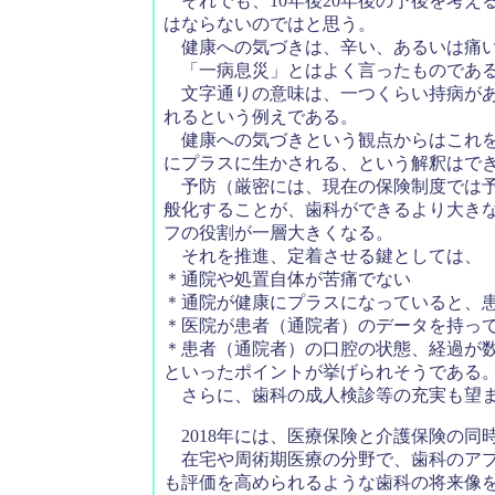
それでも、10年後20年後の予後を考え
はならないのではと思う。
健康への気づきは、辛い、あるいは痛い
「一病息災」とはよく言ったものであ
文字通りの意味は、一つくらい持病があ
れるという例えである。
健康への気づきという観点からはこれを
にプラスに生かされる、という解釈はで
予防（厳密には、現在の保険制度では予
般化することが、歯科ができるより大き
フの役割が一層大きくなる。
それを推進、定着させる鍵としては、
＊通院や処置自体が苦痛でない
＊通院が健康にプラスになっていると、
＊医院が患者（通院者）のデータを持っ
＊患者（通院者）の口腔の状態、経過が
といったポイントが挙げられそうである
さらに、歯科の成人検診等の充実も望ま
2018年には、医療保険と介護保険の同
在宅や周術期医療の分野で、歯科のアプ
も評価を高められるような歯科の将来像