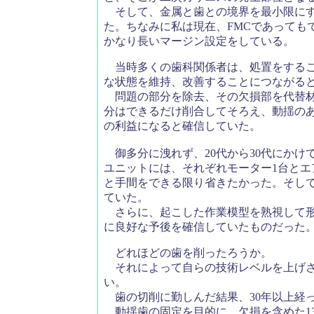
そして、金属と歯との境界を最小限にす
た。ちなみに私は現在、FMCであってもでき
かなり長いマージン設定をしている。
当時多くの歯科関係者は、処置をするこ
な状態を維持、改善することにつながる
問題の部分を除去、その欠損部を代替材
分はできるだけ削合してそろえ、動揺の
の利益になると確信していた。
御多分に洩れず、20代から30代にかけ
ユニットには、それぞれモーター1台とエ
と手間をできる限り省きたかった。そし
ていた。
さらに、起こした作業模型を熟視して形
に良好な予後を確信していたものだった
どれほどの歯を削ったろうか。
それによって自らの技術レベルを上げさ
い。
歯の切削に勤しんだ結果、30年以上経
動揺歯の固定を目的に、欠損を含めた13か