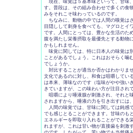
現在、味覚は５基本味といって、甘味、
す。普段は、その組み合わせで多くの食
みをそれこそ味わっているのです。
ちなみに、動物の中では人間の嗅覚はさ
目隠しして刺身を食べても、マグロとイ
です。人間にとっては、豊かな生活のた
腹を満たし栄養摂取を最優先とする動物
かもしれません。
味覚に関しては、特に日本人の味覚は別
ことがあるでしょう。これはおそらく噛
でしょうか。
対比することが適当か否かはわかりませ
文化であるのに対し、和食は咀嚼してい
は本来、薄味なのです（塩味がやや強い
きていますが、この味わい方が注目され
咀嚼により唾液腺が刺激され、それと味
されますから、唾液の力を引き出すには
人間の味覚では、甘味に関しては鈍感で
でも感じとることができます。甘味のも
エネルギーを即取り入れることができる
れますが、これは甘い物が直接歯を刺激
のです。したがって、苦い物でも当然痛