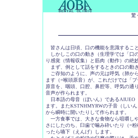
驚
皆さんは日頃、口の機能を意識すること
しかしこの口の動き（生理学では「口の
り感覚（情報収集）と筋肉（動作）の絶
まず、例として話をするときの口の動
ご存知のように、声の元は呼気（肺から
ます（=喉頭原音）が、これだけでは「
原音を、咽頭、口腔、鼻腔等、呼気の通
音声が作られます。
日本語の母音（ぼいん）であるAIUEO
ます。またKSTNHMYRWの子音（し
から瞬時に開いたりして作られます。
一方食事では、大きな食物なら咀嚼しや
さにしたのち、臼歯で噛み砕いたり（=粉
ったら嚥下（えんげ）します。