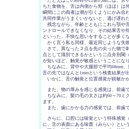
たとえばこの粉砕や臼磨の際には、舌や
ちた食物を、舌は内側から頬（ほほ）は
瞬間にこの両者は潮が引くようにかみ合
共同作業がうまくいかないと、逃げ遅れ
残念ながら、年齢とともにこれら顎や舌
ントロールできなくなり、その結果舌や
といった、不快な思いをすることが多く
かく言う私も同様、最近同じような失敗
さて、異なった２点を先の尖った物で刺
点として識別できるかという二点弁別閾
が短いほど、触覚が敏感ということにな
ちなみに、背中や大腿部で平均68mm、頬
舌の先ではなんと1mmという検査結果が
いかに、舌の触覚と位置感覚が鋭敏かが
また、物の厚みを感じる感覚は、前歯で
ちなみに、髪の毛の太さは約60～70ミ
ます。
また、歯にかかる力の感覚では、前歯で
さらに、口腔には味覚という特殊感覚（
に、舌の表面にある味蕾（みらい）とい