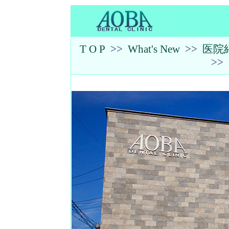
T O P
>>
What's New
>>
医院
>>