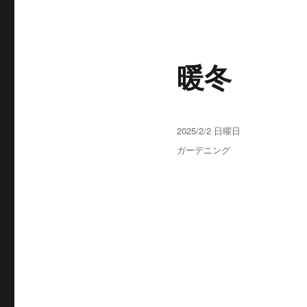
暖冬
投
2025/2/2 日曜日
稿
カ
ガーデニング
日:
テ
ゴ
リ
ー