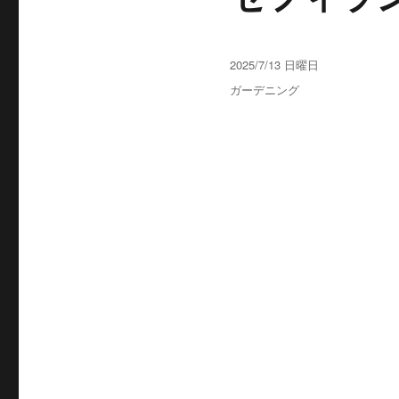
投
2025/7/13 日曜日
稿
カ
ガーデニング
日:
テ
ゴ
リ
ー