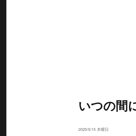
いつの間
投
2025/5/15 木曜日
稿